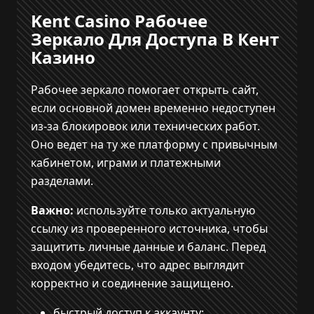
Kent Casino Рабочее
Зеркало Для Доступа В Кент
Казино
Рабочее зеркало помогает открыть сайт,
если основной домен временно недоступен
из-за блокировок или технических работ.
Оно ведет на ту же платформу с привычным
кабинетом, играми и платежными
разделами.
Важно:
используйте только актуальную
ссылку из проверенного источника, чтобы
защитить личные данные и баланс. Перед
входом убедитесь, что адрес выглядит
корректно и соединение защищено.
быстрый доступ к аккаунту;