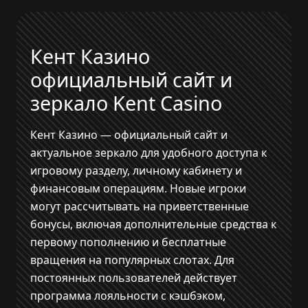
Кент Казино
официальный сайт и
зеркало Kent Casino
Кент Казино — официальный сайт и
актуальное зеркало для удобного доступа к
игровому разделу, личному кабинету и
финансовым операциям. Новые игроки
могут рассчитывать на приветственные
бонусы, включая дополнительные средства к
первому пополнению и бесплатные
вращения на популярных слотах. Для
постоянных пользователей действует
программа лояльности с кэшбэком,