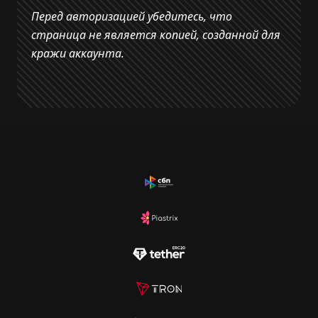
Перед авторизацией убедитесь, что
страница не является копией, созданной для
кражи аккаунта.