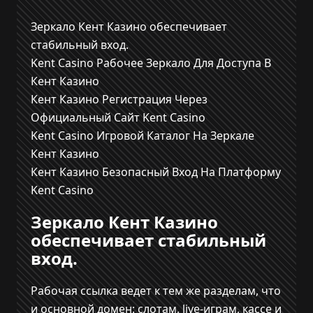
Зеркало Кент Казино обеспечивает
стабильный вход.
Kent Casino Рабочее Зеркало Для Доступа В
Кент Казино
Кент Казино Регистрация Через
Официальный Сайт Kent Casino
Kent Casino Игровой Каталог На Зеркале
Кент Казино
Кент Казино Безопасный Вход На Платформу
Kent Casino
Зеркало Кент Казино
обеспечивает стабильный
вход.
Рабочая ссылка ведет к тем же разделам, что
и основной домен: слотам, live-играм, кассе и